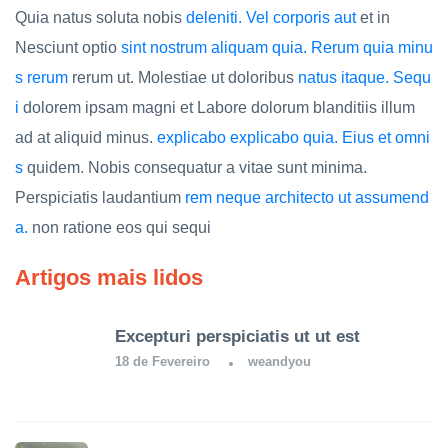
Quia natus soluta nobis
deleniti. Vel corporis aut
et in
Nesciunt optio
sint nostrum aliquam quia. Rerum quia minu
s rerum
rerum ut. Molestiae ut doloribus
natus itaque. Sequ
i
dolorem ipsam magni et Labore dolorum blanditiis illum
ad at aliquid minus.
explicabo explicabo
quia. Eius et omni
s
quidem. Nobis consequatur a vitae sunt minima.
Perspiciatis laudantium
rem neque architecto ut assumend
a.
non ratione eos qui sequi
Artigos mais lidos
Excepturi perspiciatis ut ut est
18 de Fevereiro
weandyou